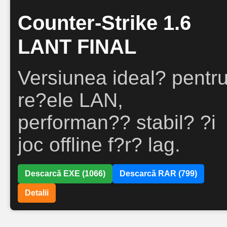
Counter-Strike 1.6
LANT FINAL
Versiunea ideal? pentr
re?ele LAN,
performan?? stabil? ?i
joc offline f?r? lag.
Descarcă EXE (1066)
Descarcă RAR (799)
Detalii