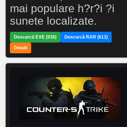
mai populare h?r?i ?i
sunete localizate.
Descarcă EXE (938)
Descarcă RAR (613)
Detalii