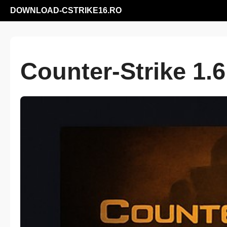
DOWNLOAD-CSTRIKE16.RO
Counter-Strike 1