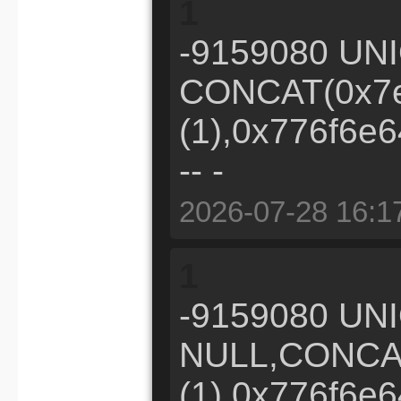
1
-9159080 UN
CONCAT(0x7e
(1),0x776f6
-- -
2026-07-28 16:1
1
-9159080 UN
NULL,CONCAT
(1),0x776f6e