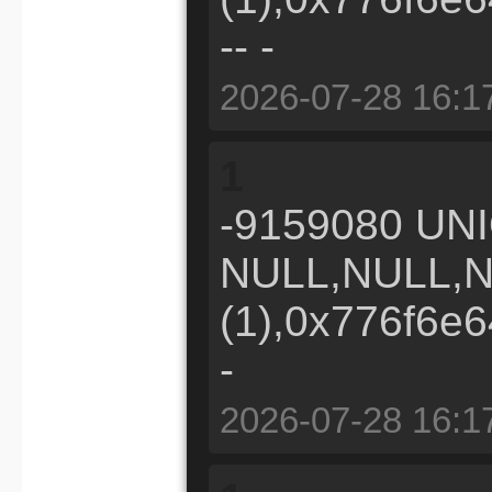
-- -
2026-07-28 16:1
1
-9159080 UN
NULL,NULL,N
(1),0x776f6e
-
2026-07-28 16:1