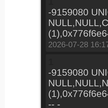
1
-9159080 UN
NULL,NULL,C
(1),0x776f6e6
2026-07-28 16:1
1
-9159080 UN
NULL,NULL,N
(1),0x776f6e
-- -