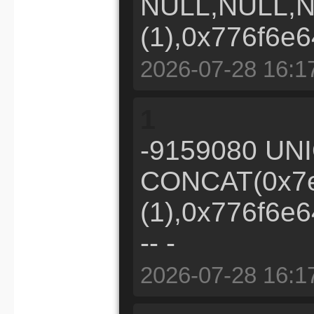
NULL,NULL,N
(1),0x776f6e6
2026-07-28 16:1
1
-9159080 UN
CONCAT(0x7e
(1),0x776f6
-- -
2026-07-28 16:1