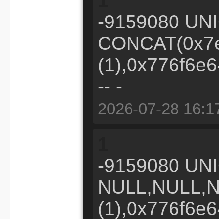
1
-9159080 UN
CONCAT(0x7e
(1),0x776f6e
-- -
2026-07-28 16:1
1
-9159080 UN
NULL,NULL,N
(1),0x776f6e