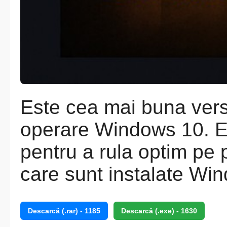
Este cea mai buna vers
operare Windows 10. E
pentru a rula optim pe p
care sunt instalate Wi
Descarcă (.rar) - 1185
Descarcă (.exe) - 1630