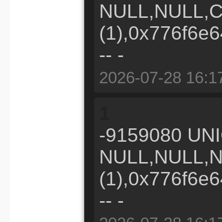
NULL,NULL,C
(1),0x776f6
-- -
2026-07-28 16:1
1
-9159080 UN
NULL,NULL,N
(1),0x776f6
-- -