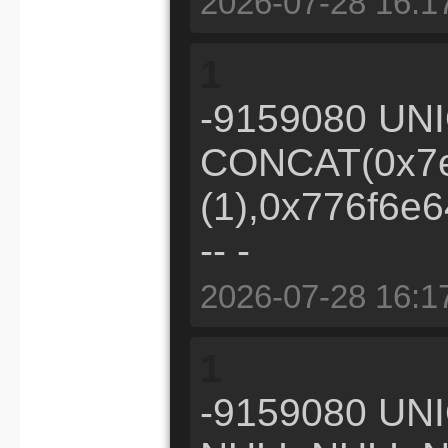
2026-07-28 16:1
1
-9159080 UN
CONCAT(0x7e
(1),0x776f6
-- -
2026-07-28 16:1
1
-9159080 UN