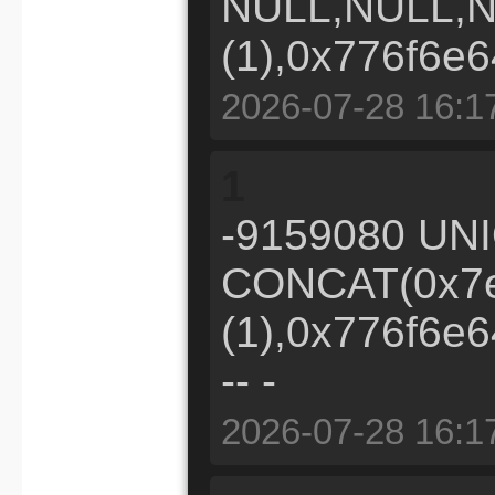
NULL,NULL,N
(1),0x776f6e6
2026-07-28 16:1
1
-9159080 UN
CONCAT(0x7e
(1),0x776f6e
-- -
2026-07-28 16:1