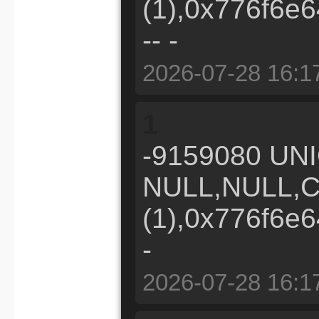
(1),0x776f6
-- -
2026-07-28 16:1
1
-9159080 UN
NULL,NULL,C
(1),0x776f6e
-
2026-07-28 16:1