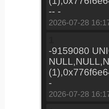
(1),0x776f6
-- -
2026-07-28 16:1
1
-9159080 UN
NULL,NULL,N
(1),0x776f6e
-
2026-07-28 16:1