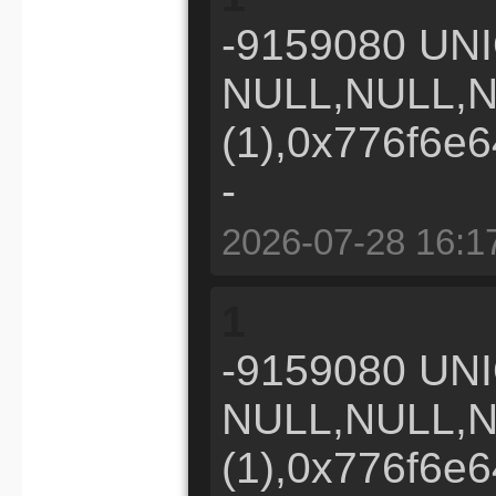
-9159080 UN
NULL,NULL,N
(1),0x776f6e
-
2026-07-28 16:1
1
-9159080 UN
NULL,NULL,N
(1),0x776f6