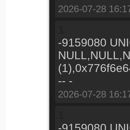
2026-07-28 16:1
1
-9159080 UN
NULL,NULL,N
(1),0x776f6e
-- -
2026-07-28 16:1
1
-9159080 UN