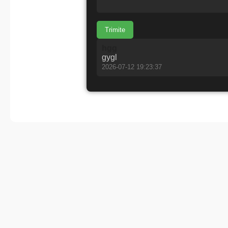
Trimite
hgg
gygl
2026-07-12 19:23:37